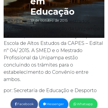
em
Educação
19 de outubro de 2015
A SMED está apoiando os Mestrados
Profissionais em Educação da Unipampa e
Unisinos, na submissão do Projeto para a
Escola de Altos Estudos da CAPES – Edital
nº 04/ 2015. A SMED e o Mestrado
Profissional da Unipampa estão
concluindo os trâmites para o
estabelecimento do Convênio entre
ambos.
por: Secretaria de Educação e Desporto
Facebook
Messenger
Whatsapp