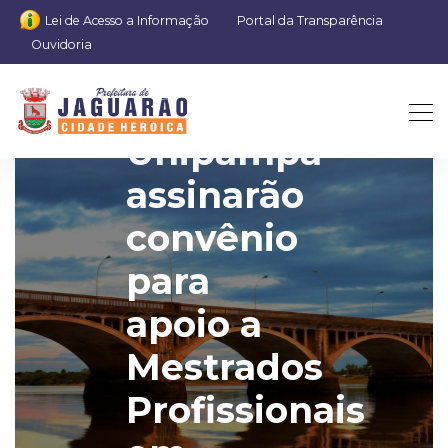
Lei de Acesso a Informação
Portal da Transparência
Ouvidoria
SMED e
Unipampa
assinarão
convênio
para
apoio a
Mestrados
Profissionais