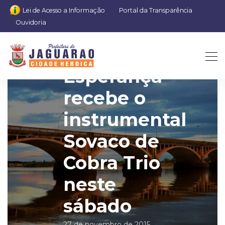
Lei de Acesso a Informação
Portal da Transparência
Ouvidoria
Theatro
Esperança
recebe o
instrumental
Sovaco de
Cobra Trio
neste
sábado
27 de novembro de 2015