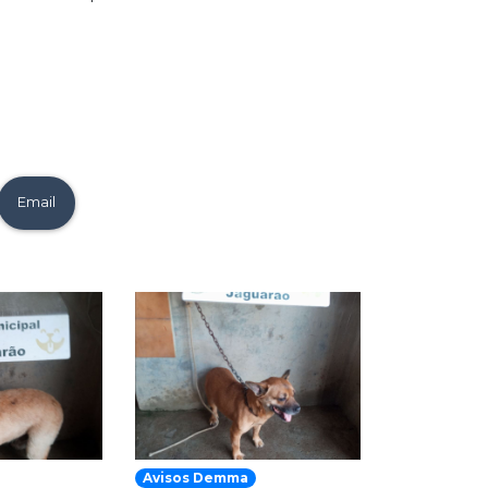
Email
Avisos Demma