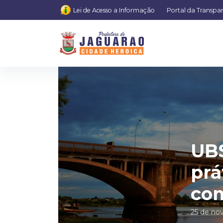
Lei de Acesso a Informação
Portal da Transpa
UBS
prá
co
25 de no