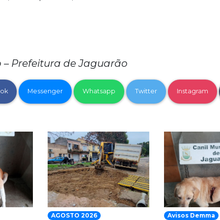
 Prefeitura de Jaguarão
ok
Messenger
Whatsapp
Twitter
Instagram
AGOSTO 2026
Avisos Demma