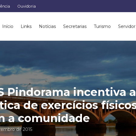
rência
Ouvidoria
Início
Links
Notícias
Secretarias
Turismo
Servidor
 Pindorama incentiva 
tica de exercícios físico
m a comunidade
vembro de 2015