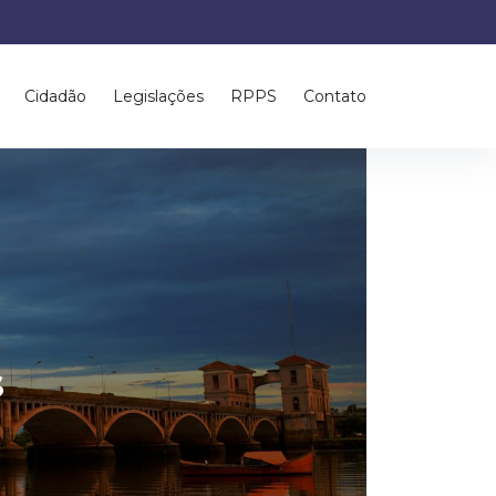
Cidadão
Legislações
RPPS
Contato
a
s