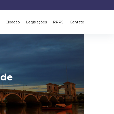
Cidadão
Legislações
RPPS
Contato
ade