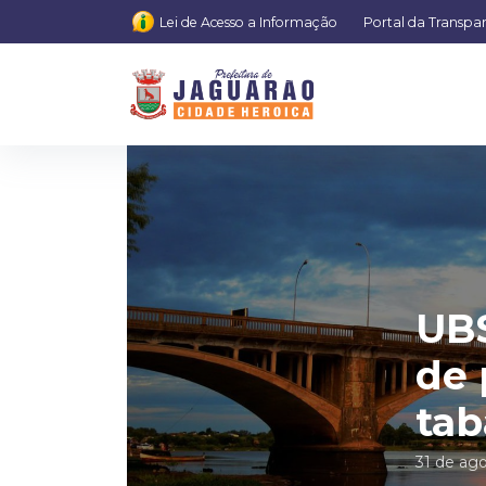
Lei de Acesso a Informação
Portal da Transpa
UBS
de 
ta
31 de ag