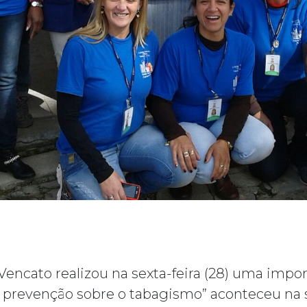
Vencato realizou na sexta-feira (28) uma impo
 prevenção sobre o tabagismo” aconteceu na 