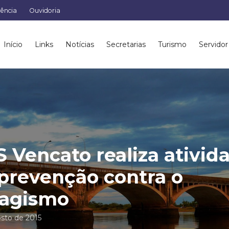
rência
Ouvidoria
Início
Links
Notícias
Secretarias
Turismo
Servidor
 Vencato realiza ativid
prevenção contra o
bagismo
osto de 2015