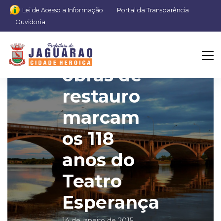
Lei de Acesso a Informação
Portal da Transparência
Ouvidoria
Visitas às
obras de
restauro
marcam
os 118
anos do
Teatro
Esperança
14 de janeiro de 2015