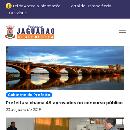
Lei de Acesso a Informação
Portal da Transparência
Ouvidoria
Categoria:
Jaguarão
Digital
Gabinete do Prefeito
Prefeitura chama 49 aprovados no concurso público
23 de julho de 2019