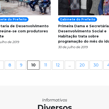
nete do Prefeito
Gabinete do Prefeito
taria de Desenvolvimento
Primeira Dama e Secretária
 reúne-se com produtores
Desenvolvimento Social e
ite
Habitação trata sobre
programação do mês do id
julho de 2019
30 de julho de 2019
8
9
10
11
12
...
20
30
Informativos
Diversos