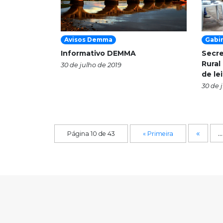
Avisos Demma
Gabi
Informativo DEMMA
Secre
Rural
30 de julho de 2019
de le
30 de 
«
...
Página 10 de 43
« Primeira