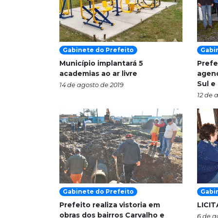
Gabinete do Prefeito
Gabi
Município implantará 5
Prefe
academias ao ar livre
agen
Sul e
14 de agosto de 2019
12 de 
Gabinete do Prefeito
Gabi
Prefeito realiza vistoria em
LICI
obras dos bairros Carvalho e
6 de a