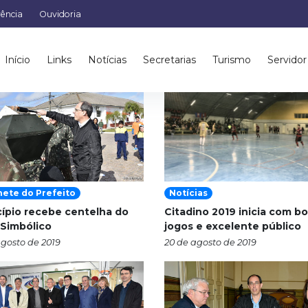
rência
Ouvidoria
Autor: Francisco Antunes
Início
Links
Notícias
Secretarias
Turismo
Servidor
nete do Prefeito
Notícias
ípio recebe centelha do
Citadino 2019 inicia com b
Simbólico
jogos e excelente público
agosto de 2019
20 de agosto de 2019